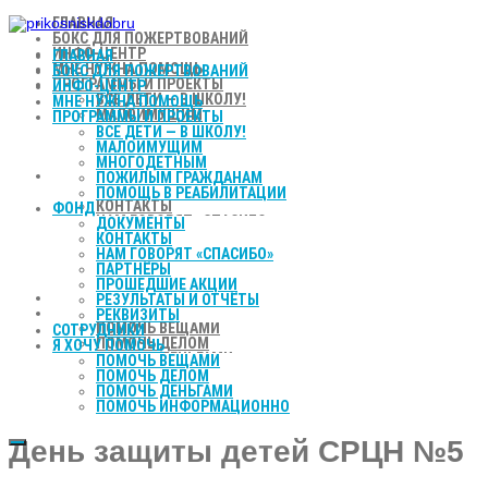
ГЛАВНАЯ
БОКС ДЛЯ ПОЖЕРТВОВАНИЙ
ИНФО-ЦЕНТР
ГЛАВНАЯ
МНЕ НУЖНА ПОМОЩЬ
БОКС ДЛЯ ПОЖЕРТВОВАНИЙ
ПРОГРАММЫ И ПРОЕКТЫ
ИНФО-ЦЕНТР
ВСЕ ДЕТИ — В ШКОЛУ!
МНЕ НУЖНА ПОМОЩЬ
МАЛОИМУЩИМ
ПРОГРАММЫ И ПРОЕКТЫ
МНОГОДЕТНЫМ
ВСЕ ДЕТИ — В ШКОЛУ!
ПОЖИЛЫМ ГРАЖДАНАМ
МАЛОИМУЩИМ
ПОМОЩЬ В РЕАБИЛИТАЦИИ
МНОГОДЕТНЫМ
ФОНД
ПОЖИЛЫМ ГРАЖДАНАМ
ДОКУМЕНТЫ
ПОМОЩЬ В РЕАБИЛИТАЦИИ
КОНТАКТЫ
ФОНД
НАМ ГОВОРЯТ «СПАСИБО»
ДОКУМЕНТЫ
ПАРТНЁРЫ
КОНТАКТЫ
ПРОШЕДШИЕ АКЦИИ
НАМ ГОВОРЯТ «СПАСИБО»
РЕЗУЛЬТАТЫ И ОТЧЁТЫ
ПАРТНЁРЫ
РЕКВИЗИТЫ
ПРОШЕДШИЕ АКЦИИ
СОТРУДНИКИ
РЕЗУЛЬТАТЫ И ОТЧЁТЫ
Я ХОЧУ ПОМОЧЬ
РЕКВИЗИТЫ
ПОМОЧЬ ВЕЩАМИ
СОТРУДНИКИ
ПОМОЧЬ ДЕЛОМ
Я ХОЧУ ПОМОЧЬ
ПОМОЧЬ ДЕНЬГАМИ
ПОМОЧЬ ВЕЩАМИ
ПОМОЧЬ ИНФОРМАЦИОННО
ПОМОЧЬ ДЕЛОМ
ПОМОЧЬ ДЕНЬГАМИ
ПОМОЧЬ ИНФОРМАЦИОННО
День защиты детей СРЦН №5