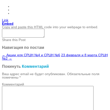
Link
Embed
Copy and paste this HTML code into your webpage to embed.
Share this Post
Навигация по постам
←
Акции для СРЦН №4 и СРЦН №6
23 февраля и 8 марта СРЦН
№2
→
Покинуть
Комментарий
Ваш адрес email не будет опубликован.
Обязательные поля
помечены
*
Комментарий