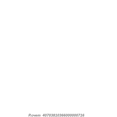
Р.счет 40703810366000000716