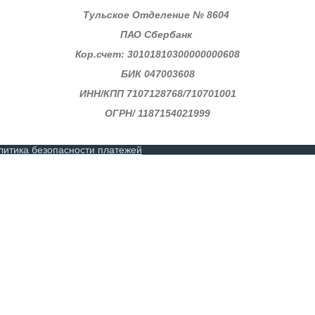
Тульское Отделение № 8604
ПАО Сбербанк
Кор.счет: 30101810300000000608
БИК 047003608
ИНН/КПП
7107128768/710701001
ОГРН/ 1187154021999
литика безопасности платежей